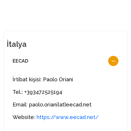
İtalya
EECAD
İrtibat kişisi: Paolo Oriani
Tel.: +393472525194
Email: paolo.oriani[at]eecad.net
Website:
https://www.eecad.net/