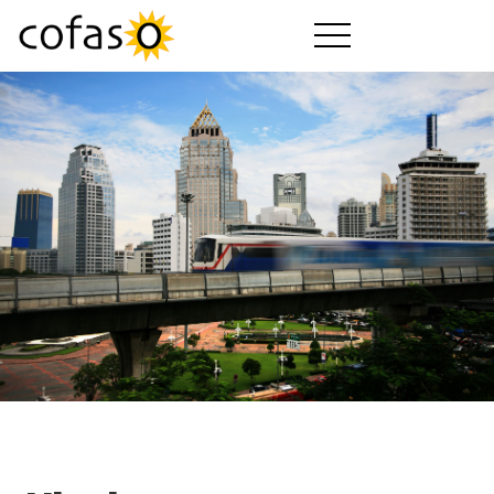
Ürünler
Hizmetler
Satın Al
Sektörler
Kurumsal
cofaso Yardım
cofaso Paketleri
İndir
Videolar