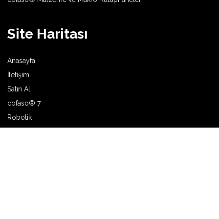
Site Haritası
Anasayfa
İletişim
Satın Al
cofaso® 7
Robotik
Makine ve Tesis Kurulumu
Pano İmalatı
Bina Otomasyonu
Hakkımızda
Üretici İş Birlikleri