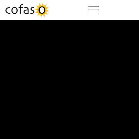
Productos
Servicios
Comprar
Industrias
Empresa
cofaso Guía
Paquetes de cofaso
Descargas
Videos